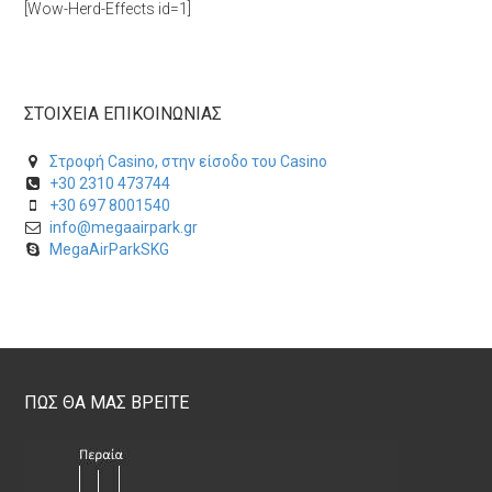
[Wow-Herd-Effects id=1]
ΣΤΟΙΧΕΙΑ ΕΠΙΚΟΙΝΩΝΙΑΣ
Στροφή Casino, στην είσοδο του Casino
+30 2310 473744
+30 697 8001540
info@megaairpark.gr
MegaAirParkSKG
ΠΩΣ ΘΑ ΜΑΣ ΒΡΕΙΤΕ