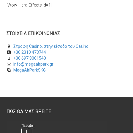
[Wow-Herd-Effects id=1]
ΣΤΟΙΧΕΙΑ ΕΠΙΚΟΙΝΩΝΙΑΣ
Στροφή Casino, στην είσοδο του Casino
+30 2310 473744
+30 697 8001540
info@megaairpark.gr
MegaAirParkSKG
ΠΩΣ ΘΑ ΜΑΣ ΒΡΕΙΤΕ